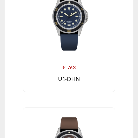
€
763
U1-DHN