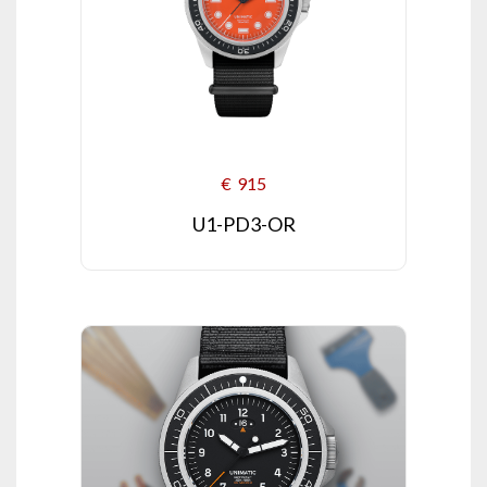
€
915
U1-PD3-OR