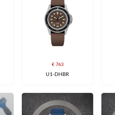
€
763
U1-DHBR