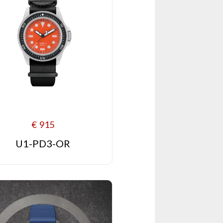
€
915
U1-PD3-OR