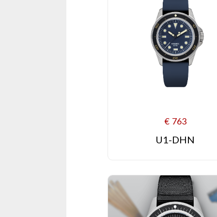
€
763
U1-DHN