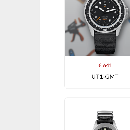
€
641
UT1-GMT