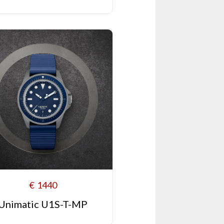
€
1440
Unimatic U1S-T-MP