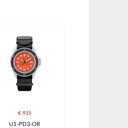
€
915
U1-PD3-OR