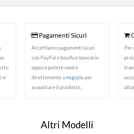
Pagamenti Sicuri
a
Accettiamo pagamenti sicuri
Per 
no
con PayPal e bonifico bancario
prod
dotto
oppure potete venire
tram
o e
direttamente a
negozio
per
acco
acquistare il prodotto.
alta
Altri Modelli