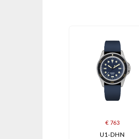
€
763
U1-DHN