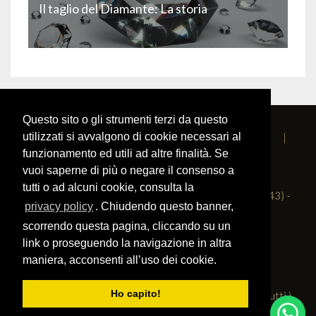
Il taglio del Diamante: La storia
Questo sito o gli strumenti terzi da questo
utilizzati si avvalgono di cookie necessari al
Home
Contattaci
La Nostra Azienda
funzionamento ed utili ad altre finalità. Se
Come Ordinare
Privacy Policy
vuoi saperne di più o negare il consenso a
tutti o ad alcuni cookie, consulta la
VAT/P.IVA IT01517380349 - Via Nazionale 42 (43043) -
privacy policy
. Chiudendo questo banner,
Borgo Val di Taro (Parma) - Italia
scorrendo questa pagina, cliccando su un
link o proseguendo la navigazione in altra
052596332
|
3288811482
|
maniera, acconsenti all’uso dei cookie.
info@corbelletta.it
|
Facebook
Ho capito!
Copyright © 2012-2026
Corbelletta Emilio S.n.C.
| Tutti i